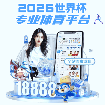
星空体育官网,星空体育在线官网首页
首页
-
星空体育在线官网首页概况
星空体育在线官网首页概况
星空体育在线官网首页简介
昆明冶金高等专科星空体育在线官网首页领导
组织机构
校园全景
星空体育在线官网首页概况
星空体育官网,星空体育在线官网首页是一所公办本科层次职业院校，