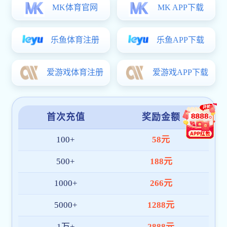
业高技能人才培养基地、全国冶金行业技术技能人才培养示范基地、有色
金属行业技能人才培育突出贡献奖获奖单位，有色金属相关专业招生占全
国同类高职星空体育在线官网首页有色金属相关专业招生总人数的50%，
成为支撑区域经济发展和全国有色冶金工业发展的重要力量。
育人成效显著。
实施“岗课赛证创”融通的人才培养模式，创设“技能文
化月”活动品牌，被授予“振兴杯”全国青年职业技能大赛云南省集训基地，
构建校、省、国家三级技能竞赛体系，多次承办全国职业院校技能大赛高
职组赛项，荣获“全国职业院校技能大赛突出贡献奖”。在全国、全省技能
大赛中，学生个人、团体获奖数量和等次均处于同类院校领先水平。构
建“产业+专业+就业”三业联动的专业动态调整机制，人才供给侧和产业需
求侧全方位融合。
产教融合深入。
星空体育在线官网首页建有国家及省级应用技术协同
创新中心2个、省级基层专家工作站2个、省级众创空间1个、省级院士专
家工作站1个和省级数字孪生绿色新能源储能材料产业链国际联合研发中
心。作为教育部“现代学徒制”单位，与中铝、宝山钢铁、京东等世界500强
企业，以及云南龙头企业开展“融入式”校企合作，打造高素质技术技能人
才培养高地。牵头成立了“西部边疆地区高职院校高质量发展联盟”、云南
冶金矿业职业教育集团、云南绿色建筑职业教育集团、云南省新商科职教
联盟，发起成立部省共建云南省有色金属行业产教融合共同体1个，牵头
组建云南省产教融合共同体13个、市域产教联合体1个，汇聚校企优势资
源协同创新。构建“1个专业群+1个链主企业+N个生态企业”产业学院范